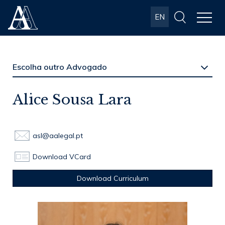
Albuquerque
EN
& Almeida
Advogados
Alice Sousa Lara
asl@aalegal.pt
Download VCard
Download Curriculum