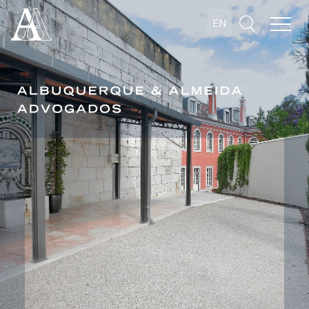
Albuquerque
EN
& Almeida
Advogados