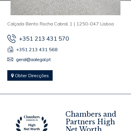
Calçada Bento Rocha Cabral, 1 | 1250-047 Lisboa
+351 213 431 570
+351 213 431 568
geral@aalegal.pt
Obter Direcções
Chambers and
Partners High
Net Worth