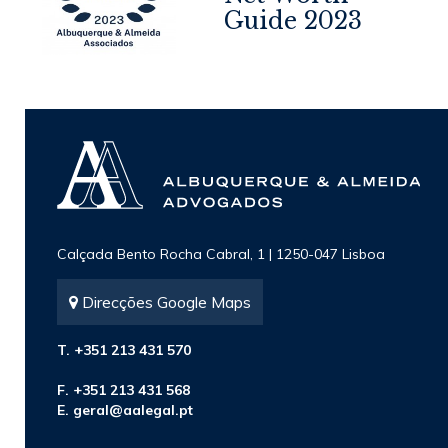
4
Guide 2023
Calçada Bento Rocha Cabral, 1 | 1250-047 Lisboa
Direcções Google Maps
T. +351 213 431 570
F. +351 213 431 568
E.
geral@aalegal.pt