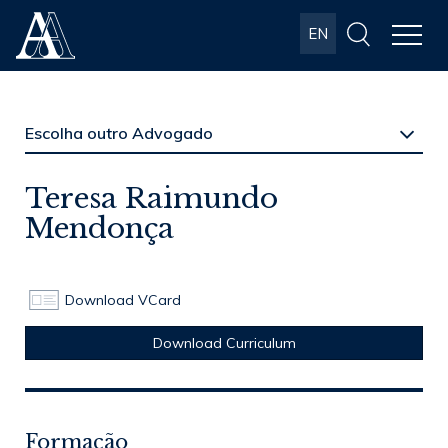
Albuquerque
EN
& Almeida
Advogados
Teresa Raimundo
Mendonça
Download VCard
Download Curriculum
Formação