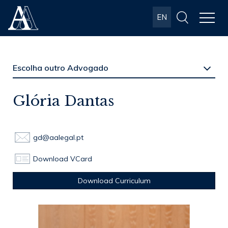
Albuquerque
EN
& Almeida
Advogados
Glória Dantas
gd@aalegal.pt
Download VCard
Download Curriculum