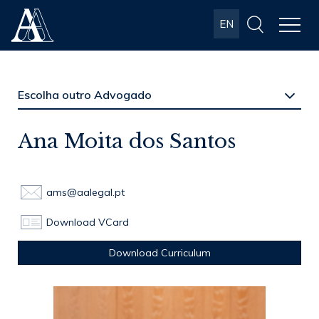
Albuquerque
EN
& Almeida
Advogados
Ana Moita dos Santos
ams@aalegal.pt
Download VCard
Download Curriculum