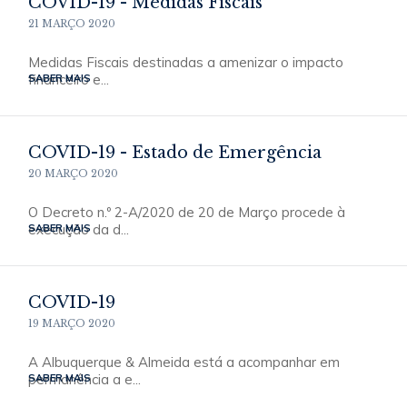
COVID-19 - Medidas Fiscais
21 MARÇO 2020
Medidas Fiscais destinadas a amenizar o impacto
financeiro e...
SABER MAIS
COVID-19 - Estado de Emergência
20 MARÇO 2020
O Decreto n.º 2-A/2020 de 20 de Março procede à
execução da d...
SABER MAIS
COVID-19
19 MARÇO 2020
A Albuquerque & Almeida está a acompanhar em
permanência a e...
SABER MAIS