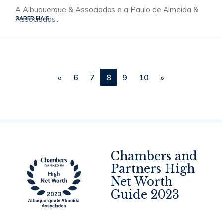
A Albuquerque & Associados e a Paulo de Almeida &
Associados...
SABER MAIS
«
6
7
8
9
10
»
Chambers and
Partners High
Net Worth
4
Guide 2023