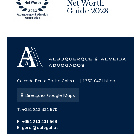
Net Worth
4
Guide 2023
Calçada Bento Rocha Cabral, 1 | 1250-047 Lisboa
Direcções Google Maps
T. +351 213 431 570
F. +351 213 431 568
E.
geral@aalegal.pt