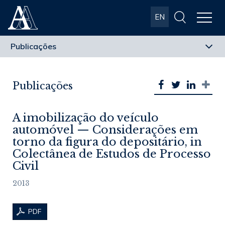
Albuquerque
EN
& Almeida
Advogados
Publicações
A imobilização do veículo
automóvel — Considerações em
torno da figura do depositário, in
Colectânea de Estudos de Processo
Civil
2013
PDF