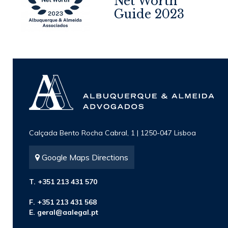
Net Worth
4
Guide 2023
Calçada Bento Rocha Cabral, 1 | 1250-047 Lisboa
Google Maps Directions
T. +351 213 431 570
F. +351 213 431 568
E.
geral@aalegal.pt