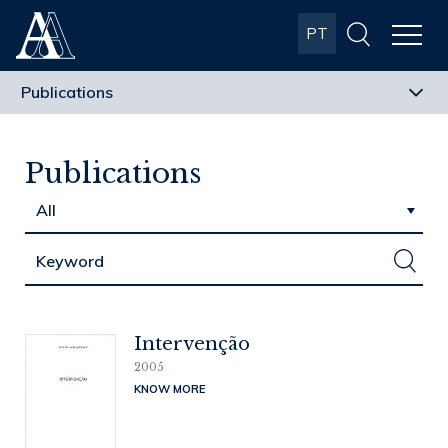
Albuquerque
PT
& Almeida
Advogados
Publications
Intervenção
2005
KNOW MORE