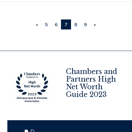
«
5
6
7
8
9
»
Chambers and
Partners High
Net Worth
4
Guide 2023